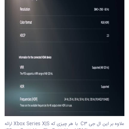
علاوه بر این ال جی C3 با هر چیزی که Xbox Series X|S ارائه