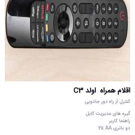
اقلام همراه اولد C3
کنترل از راه دور جادویی
گیره های مدیریت کابل
راهنما کاربر
دو باتری 2x AA