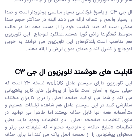
سازگار را به تلویزیون وصل کنید و صدای آن را چند برابر کنید.
ال جی C3 از پاسخ فرکانسی بسیار مناسبی برخوردار است و صدا
را بسیار واضح و شفاف ارائه می دهد.البته در حداکثر حجم صدا
ممکن است که صدا کیفیت خود را از دست دهد اما در حالت
متوسط گفتگوها واض گویا هستند.عملکرد اعوجاج این تلویزیون
هم مناسب است.بلندگوهای این تلویزیون می توانند به خوبی
اعوجاج را کنترل کند و صدای بدون لرزش را ارائه دهند.
قابلیت های هوشمند تلویزیون ال جی C3
این تلویزیون دارای سیستم عامل webOS نسخه 23 است که
خیلی سریع و اسان است.ظاهراً از پروفایل های کاربر پشتیبانی
می کند و شما می توانید صفحه اصلی را برای کاربران مختلف
سفارشی کنید.در این سیستم عامل هم شاهده تبلیغات هستیم و
متاأسفانه همه انها قابل حذف نیستند.اما ظاهرا می توانید در
منوی تنظیمات صفحخه اصلی دو تنظیمات وجود دارد، یعنی
تنظیمات «تبلیغ خانه» و «توصیه محتوا» که تبلیغات بنر برتر و
محتوای پیشنهادی را از صفحه اصل پاک می کند.اما برای حذف