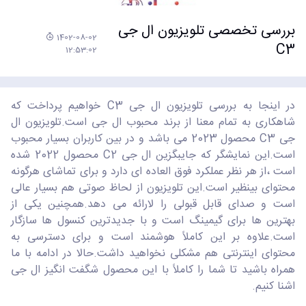
بررسی تخصصی تلویزیون ال جی
1402-08-02
C3
12:53:02
در اینجا به بررسی تلویزیون ال جی C3 خواهیم پرداخت که
شاهکاری به تمام معنا از برند محبوب ال جی است.تلویزیون ال
جی C3 محصول 2023 می باشد و در بین کاربران بسیار محبوب
است.این نمایشگر که جایبگزین ال جی C2 محصول 2022 شده
است ،از هر نظر عملکرد فوق العاده ای دارد و برای تماشای هرگونه
محتوای بینظیر است.این تلویزیون از لحاظ صوتی هم بسیار عالی
است و صدای قابل قبولی را لارائه می دهد.همچنین یکی از
بهترین ها برای گیمینگ است و با جدیدترین کنسول ها سازگار
است.علاوه بر این کاملاً هوشمند است و برای دسترسی به
محتوای اینترنتی هم مشکلی نخواهید داشت.حالا در ادامه با ما
همراه باشید تا شما را کاملاً با این محصول شگفت انگیز ال جی
اشنا کنیم.