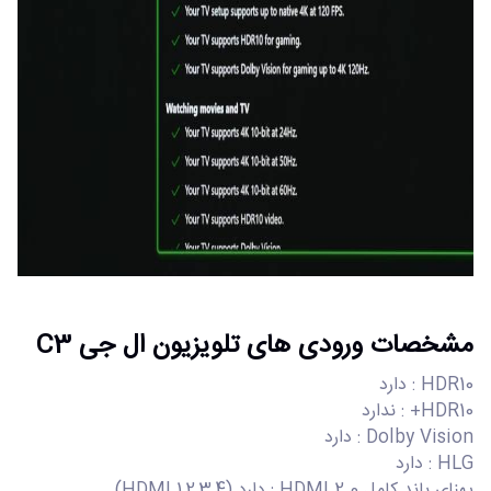
مشخصات ورودی های تلویزیون ال جی C3
HDR10 : دارد
HDR10+ : ندارد
Dolby Vision : دارد
HLG : دارد
پهنای باند کامل HDMI 2.0 : دارد (HDMI 1,2,3,4)