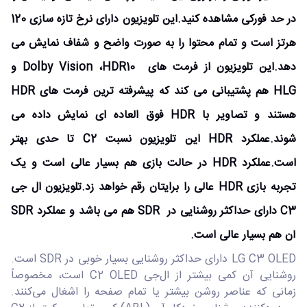
در حد فورکی مشاهده کنید.این تلویزیون دارای نرخ تازه سازی 120
هرتز است و تمام محتوا را به صورت واضح و شفاف نمایش می
دهد.این تلویزیون از فرمت های Dolby Vision ،HDR10 و
HLG هم پشتیبانی می کند که پیشرفته ترین فرمت های HDR
هستند و تصاویر با HDR فوق العاده ای نمایش داده می
شوند.عملکرد HDR این تلویزیون نسبت C2 تا حدی بهتر
است.عملکرد HDR در حالت بازی هم بسیار عالی است و یک
تجربه بازی HDR عالی را برایتان رقم خواهد زد.تلویزیون ال جی
C3 دارای حداکثر روشنایی در SDR هم می باشد و عملکرد SDR
آن هم بسیار عالی است.
LG C3 OLED دارای حداکثر روشنایی بسیار خوبی در SDR است.
روشنایی آن کمی بیشتر از ال‌جی C2 OLED است، مخصوصاً
زمانی که عناصر روشن بیشتر یا تمام صفحه را اشغال می‌کنند.