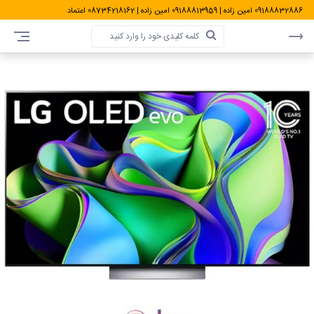
09188832886
امین زاده
|
09188813959
امین زاده
|
08734218162
اعتماد