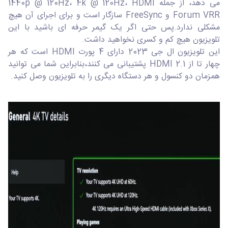
می دهد، از جمله 1440p @ 120Hz، 4k @ 120Hz، HDMI
Forum VRR و FreeSync سازگار است و برای اجرای آن هیچ
مشکلی ندارد.پس حتی اگر یک گیمر حرفه ای باشید با این
تلویزیون هیچ کم و کسری نخواهید داشت.
این تلویزیون ال جی 2023 دارای 4 پورت HDMI است که هر
چهار تا از HDMI 2.1 پشتیبانی می کنند،بنابراین شما می توانید
همزمان دو کنسول و هر دستگاه دیگری را به تلویزیون وصل کنید.