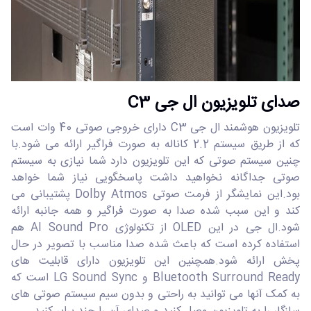
صدای تلویزیون ال جی C3
تلویزیون هوشمند ال جی C3 دارای خروجی صوتی 40 وات است
که از طریق سیستم 2.2 کاناله به صورت فراگیر ارائه می شود.با
چنین سیستم صوتی که این تلویزیون دارد شما نیازی به سیستم
صوتی جداگانه نخواهید داشت پاسخگویی نیاز شما خواهد
بود.این نمایشگر از فرمت صوتی Dolby Atmos پشتیبانی می
کند و این سبب شده صدا به صورت فراگیر و همه جانبه ارائه
شود.ال جی در این OLED از تکنولوژی AI Sound Pro هم
استفاده کرده است که باعث شده صدا مناسب با تصویر در حال
پخش ارائه شود.همچنین این تلویزیون دارای قابلیت های
Bluetooth Surround Ready و LG Sound Sync است که
به کمک آنها می توانید به راحتی و بدون سیم سیستم صوتی های