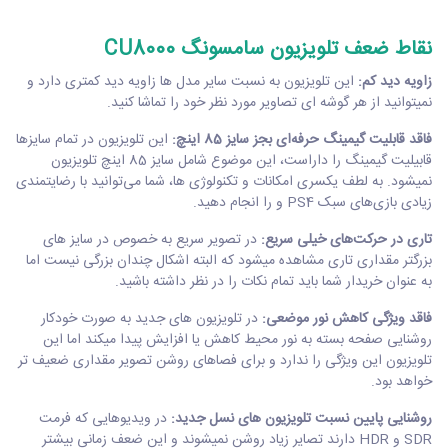
نقاط ضعف تلویزیون سامسونگ CU8000
زاویه دید کم:
این تلویزیون به نسبت سایر مدل ها زاویه دید کمتری دارد و
نمیتوانید از هر گوشه ای تصاویر مورد نظر خود را تماشا کنید.
فاقد قابلیت گیمینگ حرفه‌ای بجز سایز 85 اینچ:
این تلویزیون در تمام سایزها
قابیلیت گیمینگ را داراست، این موضوع شامل سایز 85 اینچ تلویزیون
نمیشود. به لطف یکسری امکانات و تکنولوژی ها، شما می‌توانید با رضایتمندی
زیادی بازی‌های سبک PS4 و را انجام دهید.
تاری در حرکت‌های خیلی سریع:
در
تصویر سریع به خصوص در سایز های
بزرگتر مقداری تاری مشاهده میشود که البته اشکال چندان بزرگی نیست اما
به عنوان خریدار شما باید تمام نکات را در نظر داشته باشید.
فاقد ویژگی کاهش نور موضعی:
در تلویزیون های جدید به صورت خودکار
روشنایی صفحه بسته به نور محیط کاهش یا افزایش پیدا میکند اما این
تلویزیون این ویژگی را ندارد و برای فصاهای روشن تصویر مقداری ضعیف تر
خواهد بود.
روشنایی پایین نسبت تلویزیون های نسل جدید:
در ویدیوهایی که فرمت
SDR و HDR دارند تصایر زیاد روشن نمیشوند و این ضعف زمانی بیشتر