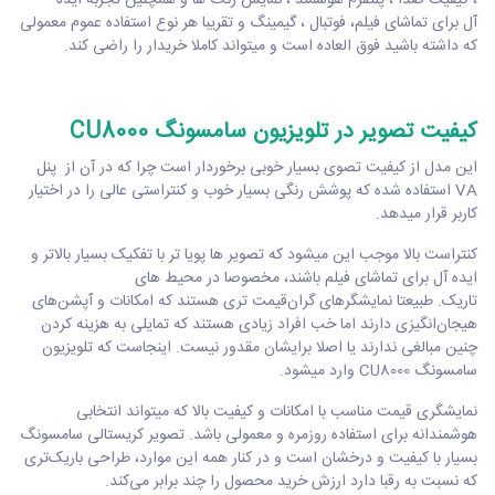
، کیفیت صدا ، پلتفرم هوشمند ، نمایش رنگ ها و همچنین تجربه ایده
آل برای تماشای فیلم، فوتبال ، گیمینگ و تقریبا هر نوع استفاده‌ عموم معمولی
که داشته باشید فوق العاده است و میتواند کاملا خریدار را راضی کند.
کیفیت تصویر در تلویزیون سامسونگ CU8000
این مدل از کیفیت تصوی بسیار خوبی برخوردار است چرا که در آن از پنل
VA استفاده شده که پوشش رنگی بسیار خوب و کنتراستی عالی را در اختیار
کاربر قرار میدهد.
کنتراست بالا موجب این میشود که تصویر ها پویا تر با تفکیک بسیار بالاتر و
ایده آل برای تماشای فیلم باشند، مخصوصا در محیط های
تاریک. طبیعتا نمایشگرهای گران‌قیمت تری هستند که امکانات و آپشن‌های
هیجان‌انگیزی دارند اما خب افراد زیادی هستند که تمایلی به هزینه کردن
چنین مبالغی ندارند یا اصلا برایشان مقدور نیست. اینجاست که تلویزیون
سامسونگ CU8000 وارد میشود.
نمایشگری قیمت مناسب با امکانات و کیفیت بالا که میتواند انتخابی
هوشمندانه برای استفاده روزمره و معمولی باشد. تصویر کریستالی سامسونگ
بسیار با کیفیت‌ و درخشان است و در کنار همه این موارد، طراحی باریک‌تری
که نسبت به رقبا دارد ارزش خرید محصول را چند برابر می‌کند.