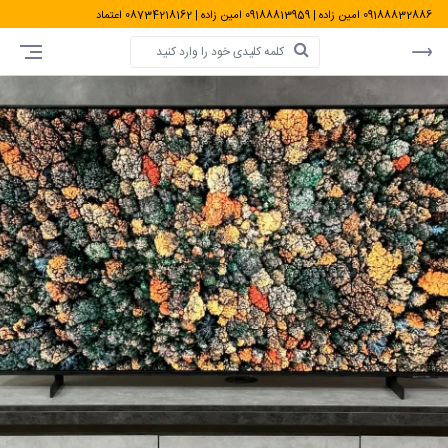
09188832886
امین زاده
|
09188813959
امین زاده
|
08734218162
اعتماد